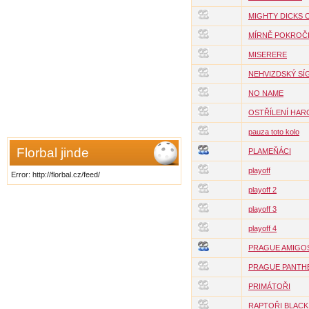
MIGHTY DICKS 
MÍRNĚ POKROČI
MISERERE
NEHVIZDSKÝ SÍ
NO NAME
OSTŘÍLENÍ HAR
pauza toto kolo
Florbal jinde
PLAMEŇÁCI
playoff
Error: http://florbal.cz/feed/
playoff 2
playoff 3
playoff 4
PRAGUE AMIGO
PRAGUE PANTH
PRIMÁTOŘI
RAPTOŘI BLACK