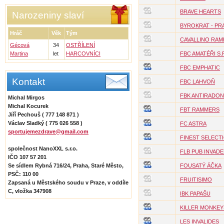
BRAVE HEARTS
Narozeniny slaví
BYROKRAT - PRA
Hráč
Věk
Tým
CAVALLINO RAM
Gécová
34
OSTŘÍLENÍ
Martina
let
HARCOVNÍCI
FBC AMATÉŘI S.
FBC EMPHATIC
Kontakt
FBC LAHVOŇ
FBK ANTIRADON
Michal Mirgos
Michal Kocurek
FBT RAMMERS
Jiří Pechouš ( 777 148 871 )
Václav Sladký ( 775 026 558 )
FC ASTRA
sportujemezdrave@gmail.com
FINEST SELECT
společnost NanoXXL s.r.o.
FLB PUB INVAD
IČO 107 57 201
Se sídlem Rybná 716/24, Praha, Staré Město,
FOUSATÝ ÁČKA
PSČ: 110 00
FRUITISIMO
Zapsaná u Městského soudu v Praze, v oddíle
C, vložka 347908
IBK PAPAŠU
KILLER MONKEY
LES INVALIDES