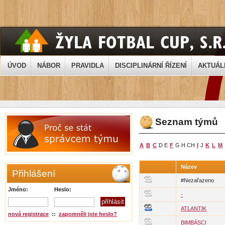
ÚVOD
NÁBOR
PRAVIDLA
DISCIPLINÁRNÍ ŘÍZENÍ
AKTUÁL
Seznam týmů
A
B
C
D E
F
G H CH
I
J
K
L
M
Název
Přihlášení
#Nezařazeno
Jméno:
Heslo:
-
ATLANTIK
nová registrace
::
zapomněli jste heslo?
BIMBÁSCI