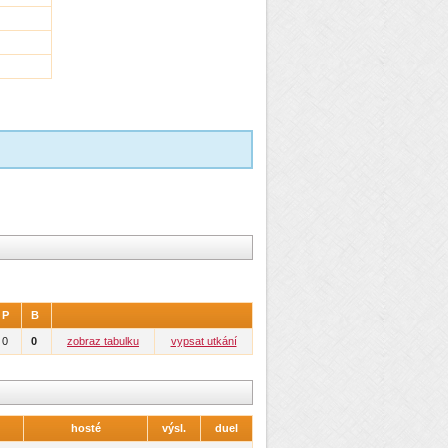
P
B
0
0
zobraz tabulku
vypsat utkání
hosté
výsl.
duel