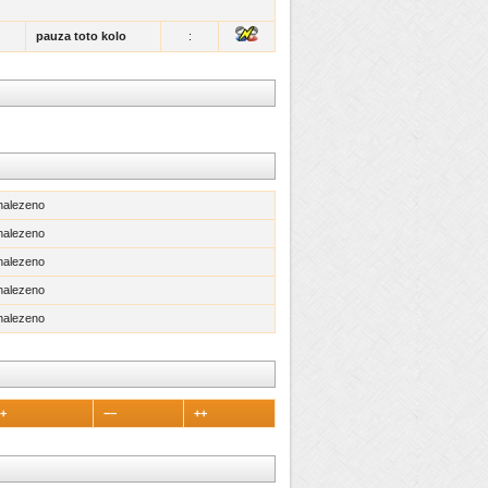
pauza toto kolo
:
nalezeno
nalezeno
nalezeno
nalezeno
nalezeno
 +
−−
++