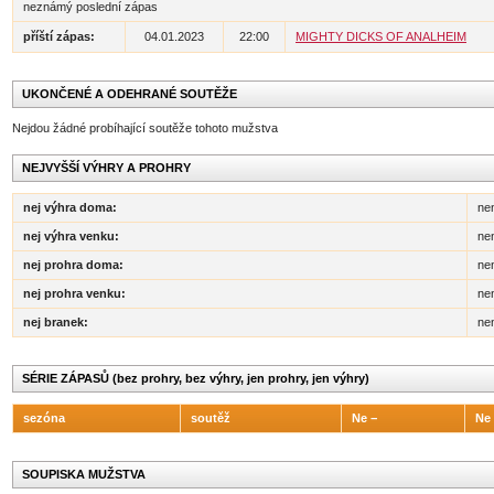
neznámý poslední zápas
příští zápas:
04.01.2023
22:00
MIGHTY DICKS OF ANALHEIM
UKONČENÉ A ODEHRANÉ SOUTĚŽE
Nejdou žádné probíhající soutěže tohoto mužstva
NEJVYŠŠÍ VÝHRY A PROHRY
nej výhra doma:
ne
nej výhra venku:
ne
nej prohra doma:
ne
nej prohra venku:
ne
nej branek:
ne
SÉRIE ZÁPASŮ (bez prohry, bez výhry, jen prohry, jen výhry)
sezóna
soutěž
Ne −
Ne
SOUPISKA MUŽSTVA