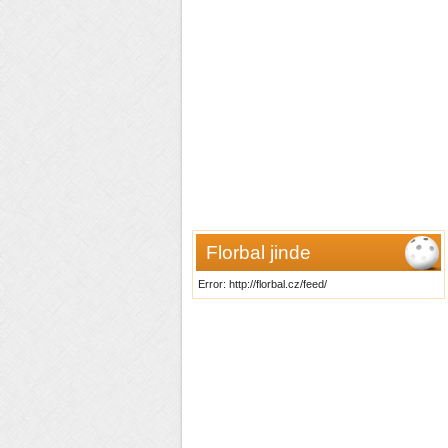
Florbal jinde
Error: http://florbal.cz/feed/