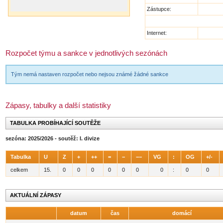
Zástupce:
Internet:
Rozpočet týmu a sankce v jednotlivých sezónách
Tým nemá nastaven rozpočet nebo nejsou známé žádné sankce
Zápasy, tabulky a další statistiky
TABULKA PROBÍHAJÍCÍ SOUTĚŽE
sezóna: 2025/2026 - soutěž: I. divize
Tabulka
U
Z
+
++
=
−
−−
VG
:
OG
+/-
celkem
15.
0
0
0
0
0
0
0
:
0
0
AKTUÁLNÍ ZÁPASY
datum
čas
domácí