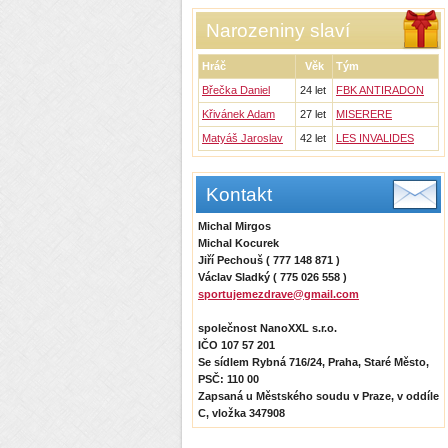
Narozeniny slaví
Hráč
Věk
Tým
Břečka Daniel
24 let
FBK ANTIRADON
Křivánek Adam
27 let
MISERERE
Matyáš Jaroslav
42 let
LES INVALIDES
Kontakt
Michal Mirgos
Michal Kocurek
Jiří Pechouš ( 777 148 871 )
Václav Sladký ( 775 026 558 )
sportujemezdrave@gmail.com
společnost NanoXXL s.r.o.
IČO 107 57 201
Se sídlem Rybná 716/24, Praha, Staré Město,
PSČ: 110 00
Zapsaná u Městského soudu v Praze, v oddíle
C, vložka 347908