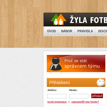
ÚVOD
NÁBOR
PRAVIDLA
DISCI
Přihlášení
Jméno:
Heslo:
nová registrace
::
zapomněli jste heslo?