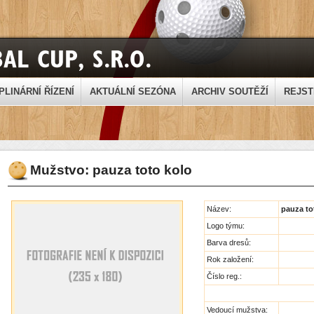
PLINÁRNÍ ŘÍZENÍ
AKTUÁLNÍ SEZÓNA
ARCHIV SOUTĚŽÍ
REJST
Mužstvo: pauza toto kolo
Název:
pauza to
Logo týmu:
Barva dresů:
Rok založení:
Číslo reg.:
Vedoucí mužstva: