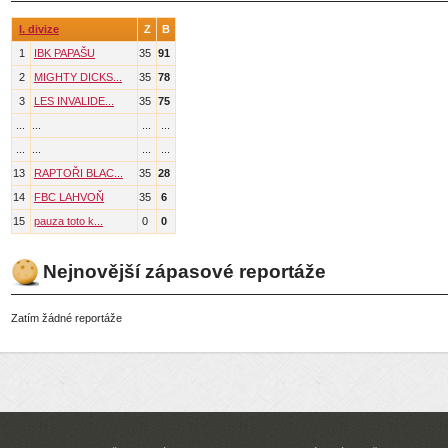
I. divize
Z
B
1
IBK PAPAŠU
35
91
2
MIGHTY DICKS...
35
78
3
LES INVALIDE...
35
75
...
...
...
...
...
...
...
...
13
RAPTOŘI BLAC...
35
28
14
FBC LAHVOŇ
35
6
15
pauza toto k...
0
0
Nejnovější zápasové reportáže
Zatím žádné reportáže