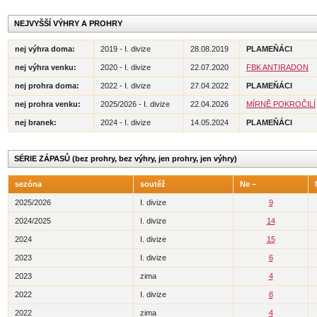
NEJVYŠŠÍ VÝHRY A PROHRY
nej výhra doma:
2019 - I. divize
28.08.2019
PLAMEŇÁCI
nej výhra venku:
2020 - I. divize
22.07.2020
FBK ANTIRADON
nej prohra doma:
2022 - I. divize
27.04.2022
PLAMEŇÁCI
nej prohra venku:
2025/2026 - I. divize
22.04.2026
MÍRNĚ POKROČILÍ
nej branek:
2024 - I. divize
14.05.2024
PLAMEŇÁCI
SÉRIE ZÁPASŮ (bez prohry, bez výhry, jen prohry, jen výhry)
sezóna
soutěž
Ne −
2025/2026
I. divize
9
2024/2025
I. divize
14
2024
I. divize
15
2023
I. divize
6
2023
zima
4
2022
I. divize
8
2022
zima
4