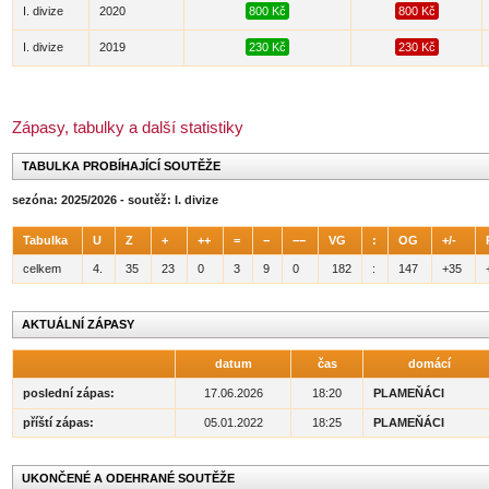
I. divize
2020
800 Kč
800 Kč
I. divize
2019
230 Kč
230 Kč
Zápasy, tabulky a další statistiky
TABULKA PROBÍHAJÍCÍ SOUTĚŽE
sezóna: 2025/2026 - soutěž: I. divize
Tabulka
U
Z
+
++
=
−
−−
VG
:
OG
+/-
celkem
4.
35
23
0
3
9
0
182
:
147
+35
AKTUÁLNÍ ZÁPASY
datum
čas
domácí
poslední zápas:
17.06.2026
18:20
PLAMEŇÁCI
příští zápas:
05.01.2022
18:25
PLAMEŇÁCI
UKONČENÉ A ODEHRANÉ SOUTĚŽE