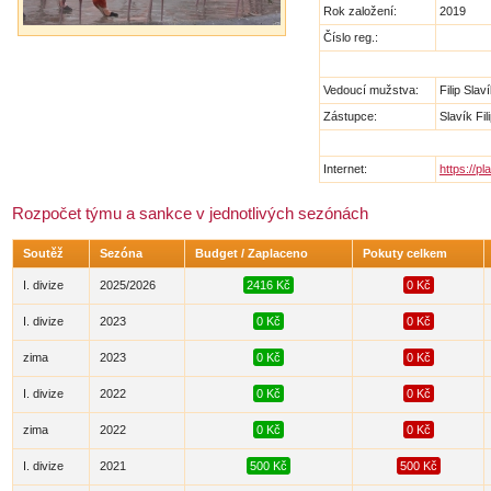
Rok založení:
2019
Číslo reg.:
Vedoucí mužstva:
Filip Slav
Zástupce:
Slavík Fil
Internet:
https://p
Rozpočet týmu a sankce v jednotlivých sezónách
Soutěž
Sezóna
Budget / Zaplaceno
Pokuty celkem
I. divize
2025/2026
2416 Kč
0 Kč
I. divize
2023
0 Kč
0 Kč
zima
2023
0 Kč
0 Kč
I. divize
2022
0 Kč
0 Kč
zima
2022
0 Kč
0 Kč
I. divize
2021
500 Kč
500 Kč