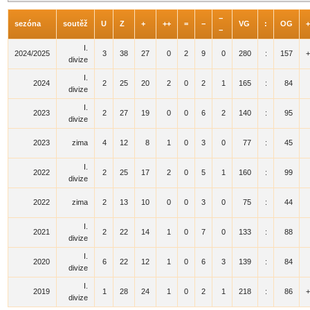
−
sezóna
soutěž
U
Z
+
++
=
−
VG
:
OG
+
−
I.
2024/2025
3
38
27
0
2
9
0
280
:
157
+
divize
I.
2024
2
25
20
2
0
2
1
165
:
84
divize
I.
2023
2
27
19
0
0
6
2
140
:
95
divize
2023
zima
4
12
8
1
0
3
0
77
:
45
I.
2022
2
25
17
2
0
5
1
160
:
99
divize
2022
zima
2
13
10
0
0
3
0
75
:
44
I.
2021
2
22
14
1
0
7
0
133
:
88
divize
I.
2020
6
22
12
1
0
6
3
139
:
84
divize
I.
2019
1
28
24
1
0
2
1
218
:
86
+
divize