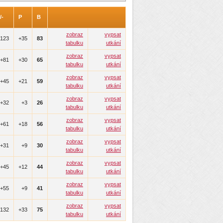
/-
P
B
zobraz
vypsat
123
+35
83
tabulku
utkání
zobraz
vypsat
+81
+30
65
tabulku
utkání
zobraz
vypsat
+45
+21
59
tabulku
utkání
zobraz
vypsat
+32
+3
26
tabulku
utkání
zobraz
vypsat
+61
+18
56
tabulku
utkání
zobraz
vypsat
+31
+9
30
tabulku
utkání
zobraz
vypsat
+45
+12
44
tabulku
utkání
zobraz
vypsat
+55
+9
41
tabulku
utkání
zobraz
vypsat
132
+33
75
tabulku
utkání