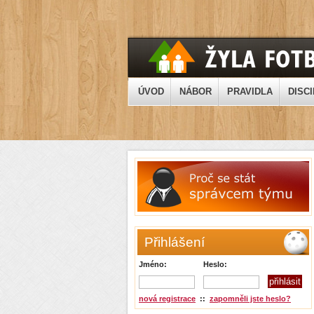
ÚVOD
NÁBOR
PRAVIDLA
DISCI
Přihlášení
Jméno:
Heslo:
nová registrace
::
zapomněli jste heslo?