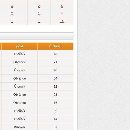
3
2
5
2
1
4
1
1
14
post
č. dresu
Útočník
18
Obránce
21
Útočník
10
Obránce
84
Útočník
12
Obránce
23
Obránce
16
Útočník
3
Útočník
14
Brankář
87