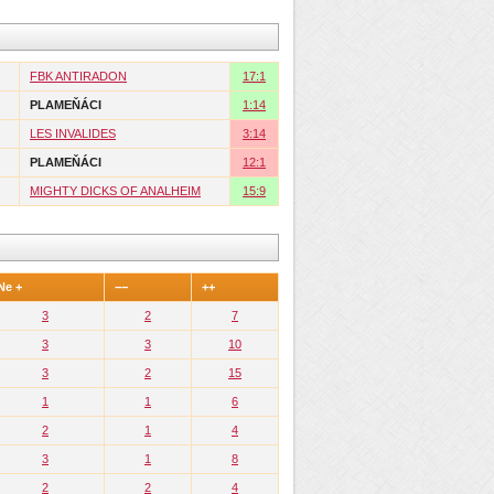
FBK ANTIRADON
17:1
PLAMEŇÁCI
1:14
LES INVALIDES
3:14
PLAMEŇÁCI
12:1
MIGHTY DICKS OF ANALHEIM
15:9
Ne +
−−
++
3
2
7
3
3
10
3
2
15
1
1
6
2
1
4
3
1
8
2
2
4