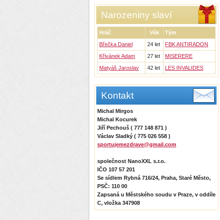
Narozeniny slaví
Hráč
Věk
Tým
Břečka Daniel
24 let
FBK ANTIRADON
Křivánek Adam
27 let
MISERERE
Matyáš Jaroslav
42 let
LES INVALIDES
Kontakt
Michal Mirgos
Michal Kocurek
Jiří Pechouš ( 777 148 871 )
Václav Sladký ( 775 026 558 )
sportujemezdrave@gmail.com
společnost NanoXXL s.r.o.
IČO 107 57 201
Se sídlem Rybná 716/24, Praha, Staré Město,
PSČ: 110 00
Zapsaná u Městského soudu v Praze, v oddíle
C, vložka 347908