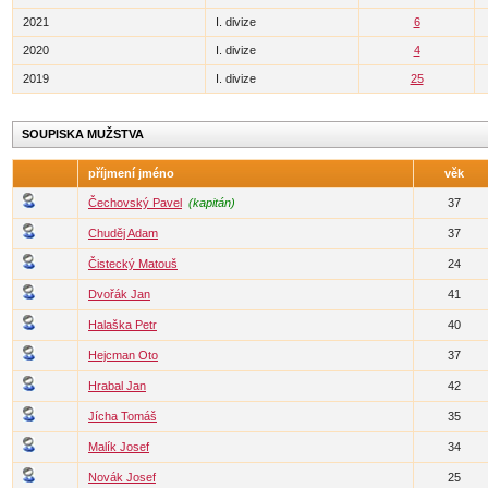
2021
I. divize
6
2020
I. divize
4
2019
I. divize
25
SOUPISKA MUŽSTVA
příjmení jméno
věk
Čechovský Pavel
(kapitán)
37
Chuděj Adam
37
Čistecký Matouš
24
Dvořák Jan
41
Halaška Petr
40
Hejcman Oto
37
Hrabal Jan
42
Jícha Tomáš
35
Malík Josef
34
Novák Josef
25