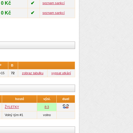
0 Kč
✔
seznam sankcí
0 Kč
✔
seznam sankcí
P
B
+15
72
zobraz tabulku
vypsat utkání
hosté
výsl.
duel
ŽYLETKY
8:3
Volný tým #1
volno