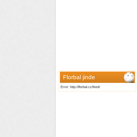
Florbal jinde
Error: http://florbal.cz/feed/