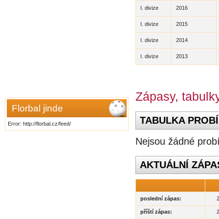
I. divize
2016
I. divize
2015
I. divize
2014
I. divize
2013
Zápasy, tabulky
Florbal jinde
TABULKA PROBÍ
Error: http://florbal.cz/feed/
Nejsou žádné probí
AKTUÁLNÍ ZÁPA
poslední zápas:
příští zápas: