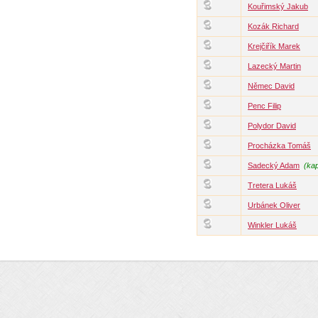
Kouřimský Jakub
Kozák Richard
Krejčiřík Marek
Lazecký Martin
Němec David
Penc Filip
Polydor David
Procházka Tomáš
Sadecký Adam
(kap
Tretera Lukáš
Urbánek Oliver
Winkler Lukáš