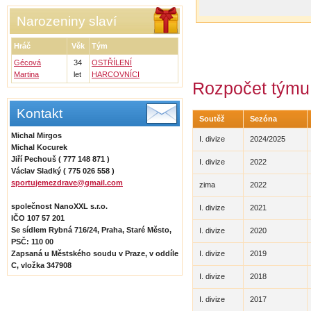
Narozeniny slaví
Hráč
Věk
Tým
Gécová
34
OSTŘÍLENÍ
Martina
let
HARCOVNÍCI
Rozpočet týmu 
Kontakt
Soutěž
Sezóna
Michal Mirgos
I. divize
2024/2025
Michal Kocurek
Jiří Pechouš ( 777 148 871 )
I. divize
2022
Václav Sladký ( 775 026 558 )
sportujemezdrave@gmail.com
zima
2022
společnost NanoXXL s.r.o.
I. divize
2021
IČO 107 57 201
Se sídlem Rybná 716/24, Praha, Staré Město,
I. divize
2020
PSČ: 110 00
Zapsaná u Městského soudu v Praze, v oddíle
I. divize
2019
C, vložka 347908
I. divize
2018
I. divize
2017