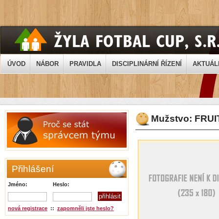
ÚVOD
NÁBOR
PRAVIDLA
DISCIPLINÁRNÍ ŘÍZENÍ
AKTUÁL
Mužstvo: FRUI
Přihlášení
Jméno:
Heslo:
nová registrace
::
zapomněli jste heslo?