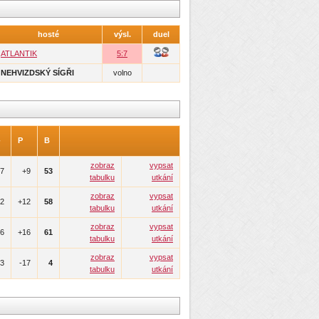
hosté
výsl.
duel
ATLANTIK
5:7
NEHVIZDSKÝ SÍGŘI
volno
-
P
B
zobraz
vypsat
7
+9
53
tabulku
utkání
zobraz
vypsat
2
+12
58
tabulku
utkání
zobraz
vypsat
6
+16
61
tabulku
utkání
zobraz
vypsat
63
-17
4
tabulku
utkání