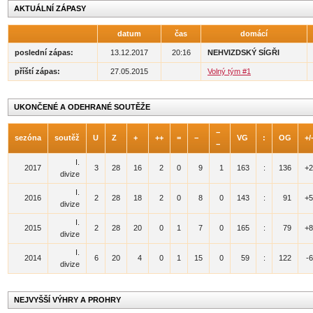
AKTUÁLNÍ ZÁPASY
datum
čas
domácí
poslední zápas:
13.12.2017
20:16
NEHVIZDSKÝ SÍGŘI
příští zápas:
27.05.2015
Volný tým #1
UKONČENÉ A ODEHRANÉ SOUTĚŽE
−
sezóna
soutěž
U
Z
+
++
=
−
VG
:
OG
+/
−
I.
2017
3
28
16
2
0
9
1
163
:
136
+2
divize
I.
2016
2
28
18
2
0
8
0
143
:
91
+5
divize
I.
2015
2
28
20
0
1
7
0
165
:
79
+8
divize
I.
2014
6
20
4
0
1
15
0
59
:
122
-
divize
NEJVYŠŠÍ VÝHRY A PROHRY