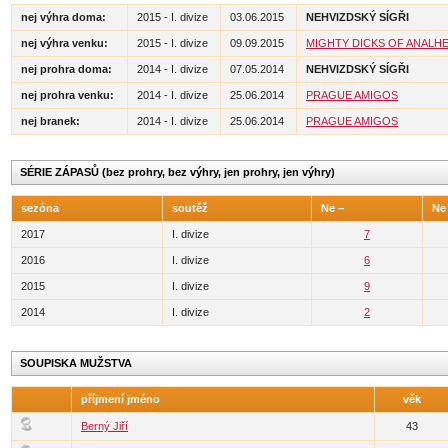
nej výhra doma:
2015 - I. divize
03.06.2015
NEHVIZDSKÝ SÍGŘI
nej výhra venku:
2015 - I. divize
09.09.2015
MIGHTY DICKS OF ANALH
nej prohra doma:
2014 - I. divize
07.05.2014
NEHVIZDSKÝ SÍGŘI
nej prohra venku:
2014 - I. divize
25.06.2014
PRAGUE AMIGOS
nej branek:
2014 - I. divize
25.06.2014
PRAGUE AMIGOS
SÉRIE ZÁPASŮ (bez prohry, bez výhry, jen prohry, jen výhry)
sezóna
soutěž
Ne −
Ne
2017
I. divize
7
2016
I. divize
6
2015
I. divize
9
2014
I. divize
2
SOUPISKA MUŽSTVA
příjmení jméno
věk
Berný Jiří
43