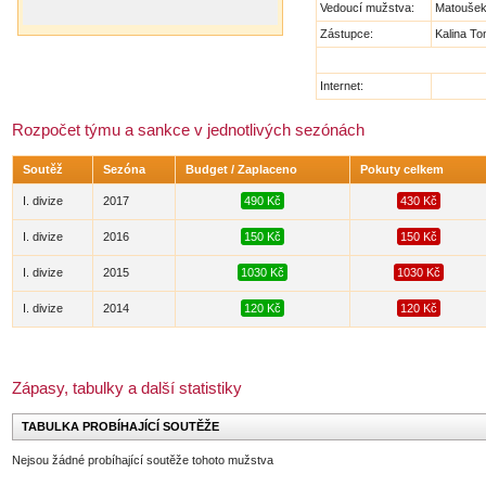
Vedoucí mužstva:
Matoušek
Zástupce:
Kalina T
Internet:
Rozpočet týmu a sankce v jednotlivých sezónách
Soutěž
Sezóna
Budget / Zaplaceno
Pokuty celkem
I. divize
2017
490 Kč
430 Kč
I. divize
2016
150 Kč
150 Kč
I. divize
2015
1030 Kč
1030 Kč
I. divize
2014
120 Kč
120 Kč
Zápasy, tabulky a další statistiky
TABULKA PROBÍHAJÍCÍ SOUTĚŽE
Nejsou žádné probíhající soutěže tohoto mužstva