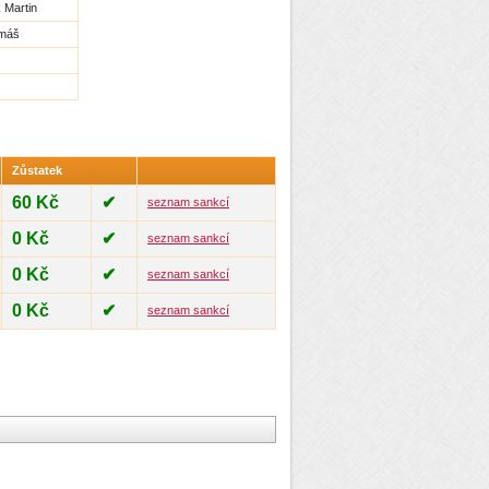
 Martin
omáš
Zůstatek
60 Kč
✔
seznam sankcí
0 Kč
✔
seznam sankcí
0 Kč
✔
seznam sankcí
0 Kč
✔
seznam sankcí