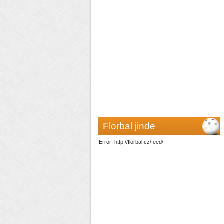
Florbal jinde
Error: http://florbal.cz/feed/