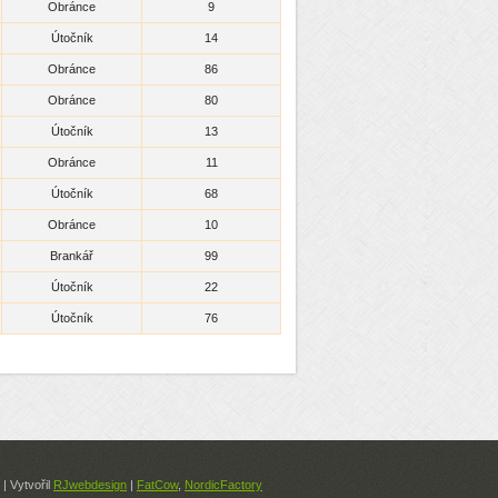
Obránce
9
Útočník
14
Obránce
86
Obránce
80
Útočník
13
Obránce
11
Útočník
68
Obránce
10
Brankář
99
Útočník
22
Útočník
76
| Vytvořil
RJwebdesign
|
FatCow
,
NordicFactory