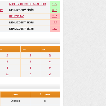
MIGHTY DICKS OF ANALHEIM
12:2
EIM
NEHVIZDSKÝ SÍGŘI
0:10
FRUITISIMO
2:15
NEHVIZDSKÝ SÍGŘI
16:2
NEHVIZDSKÝ SÍGŘI
16:2
 +
−−
++
4
2
5
3
2
6
3
3
9
11
7
2
post
č. dresu
Útočník
8