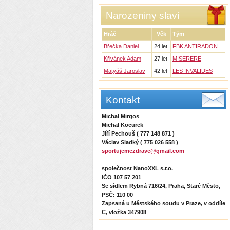
Narozeniny slaví
Hráč
Věk
Tým
Břečka Daniel
24 let
FBK ANTIRADON
Křivánek Adam
27 let
MISERERE
Matyáš Jaroslav
42 let
LES INVALIDES
Kontakt
Michal Mirgos
Michal Kocurek
Jiří Pechouš ( 777 148 871 )
Václav Sladký ( 775 026 558 )
sportujemezdrave@gmail.com
společnost NanoXXL s.r.o.
IČO 107 57 201
Se sídlem Rybná 716/24, Praha, Staré Město,
PSČ: 110 00
Zapsaná u Městského soudu v Praze, v oddíle
C, vložka 347908