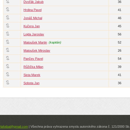
Dvořák Jakub
36
Hrdina Pavel
41
Jonáš Michal
46
Kučera Jan
45
Lojda Jaroslav
56
Matoušek Martin
(kapitán)
52
Matoušek Miroslav
26
Pančev Pavel
54
Růžička Milan
39
Sixta Marek
41
Sobota Jan
36
ylafotbal@gmail.com
| Všechna práva vyhrazena smyslu autorského zákona č. 121/2000 Sb. 