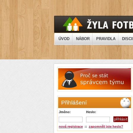
ÚVOD
NÁBOR
PRAVIDLA
DISCI
Přihlášení
Jméno:
Heslo:
nová registrace
::
zapomněli jste heslo?