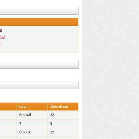
an
hal
n
post
číslo dresu
Brankář
42
?
9
Útočník
12