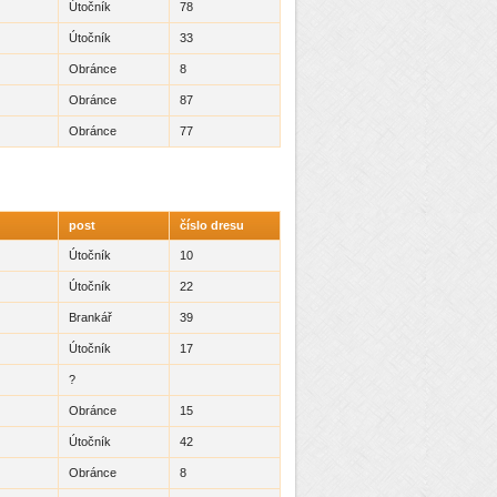
Útočník
78
Útočník
33
Obránce
8
Obránce
87
Obránce
77
post
číslo dresu
Útočník
10
Útočník
22
Brankář
39
Útočník
17
?
Obránce
15
Útočník
42
Obránce
8