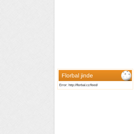
Florbal jinde
Error: http://florbal.cz/feed/