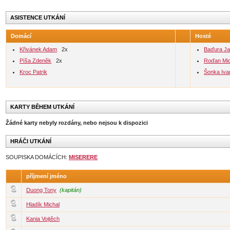
ASISTENCE UTKÁNÍ
Domácí
Hosté
Křivánek Adam
2x
Baďura J
Píša Zdeněk
2x
Roďan Mic
Kroc Patrik
Šonka Iva
KARTY BĚHEM UTKÁNÍ
Žádné karty nebyly rozdány, nebo nejsou k dispozici
HRÁČI UTKÁNÍ
SOUPISKA DOMÁCÍCH:
MISERERE
příjmení jméno
Duong Tony
(kapitán)
Hladík Michal
Kania Vojtěch