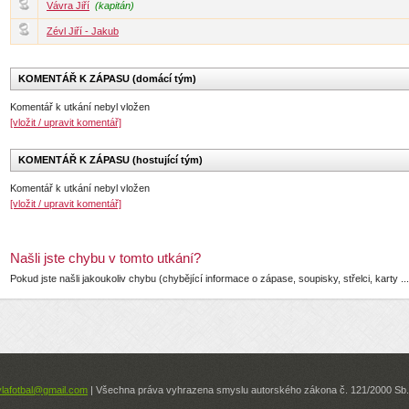
Vávra Jiří
(kapitán)
Zévl Jiří - Jakub
KOMENTÁŘ K ZÁPASU (domácí tým)
Komentář k utkání nebyl vložen
[vložit / upravit komentář]
KOMENTÁŘ K ZÁPASU (hostující tým)
Komentář k utkání nebyl vložen
[vložit / upravit komentář]
Našli jste chybu v tomto utkání?
Pokud jste našli jakoukoliv chybu (chybějící informace o zápase, soupisky, střelci, karty .
ylafotbal@gmail.com
| Všechna práva vyhrazena smyslu autorského zákona č. 121/2000 Sb. 