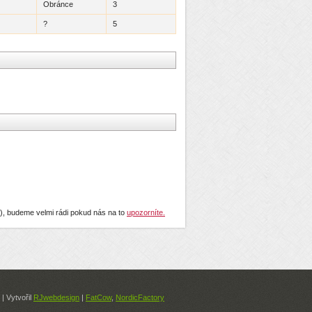
Obránce
3
?
5
..), budeme velmi rádi pokud nás na to
upozorníte.
| Vytvořil
RJwebdesign
|
FatCow
,
NordicFactory