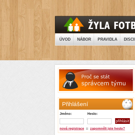
ÚVOD
NÁBOR
PRAVIDLA
DISCI
Přihlášení
Jméno:
Heslo:
nová registrace
::
zapomněli jste heslo?