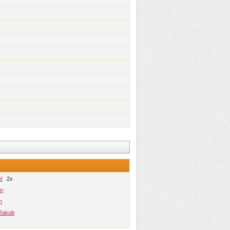
l
2x
an
n
- Jakub