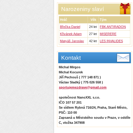
Narozeniny slaví
Hráč
Věk
Tým
Břečka Daniel
24 let
FBK ANTIRADON
Křivánek Adam
27 let
MISERERE
Matyáš Jaroslav
42 let
LES INVALIDES
Kontakt
Michal Mirgos
Michal Kocurek
Jiří Pechouš ( 777 148 871 )
Václav Sladký ( 775 026 558 )
sportujemezdrave@gmail.com
společnost NanoXXL s.r.o.
IČO 107 57 201
Se sídlem Rybná 716/24, Praha, Staré Město,
PSČ: 110 00
Zapsaná u Městského soudu v Praze, v oddíle
C, vložka 347908