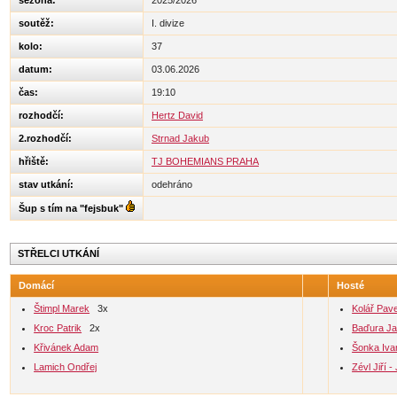
sezóna:
2025/2026
soutěž:
I. divize
kolo:
37
datum:
03.06.2026
čas:
19:10
rozhodčí:
Hertz David
2.rozhodčí:
Strnad Jakub
hřiště:
TJ BOHEMIANS PRAHA
stav utkání:
odehráno
Šup s tím na "fejsbuk"
STŘELCI UTKÁNÍ
Domácí
Hosté
Štimpl Marek
3x
Kolář Pave
Kroc Patrik
2x
Baďura J
Křivánek Adam
Šonka Iva
Lamich Ondřej
Zévl Jiří 