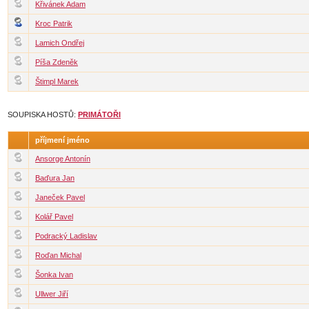
Křivánek Adam
Kroc Patrik
Lamich Ondřej
Píša Zdeněk
Štimpl Marek
SOUPISKA HOSTŮ:
PRIMÁTOŘI
příjmení jméno
Ansorge Antonín
Baďura Jan
Janeček Pavel
Kolář Pavel
Podracký Ladislav
Roďan Michal
Šonka Ivan
Ullwer Jiří