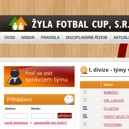
ÚVOD
NÁBOR
PRAVIDLA
DISCIPLINÁRNÍ ŘÍZENÍ
AKTUÁL
I. divize - týmy
Název
BIMBÁSCI
Přihlášení
FBC LAHVOŇ
Jméno:
Heslo:
FC ASTRA
FINEST SELECT
nová registrace
::
zapomněli jste heslo?
FRUITISIMO