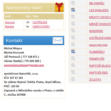
IBK PAPAŠU
Narozeniny slaví
LES INVALIDES
Hráč
Věk
Tým
MIGHTY DICKS 
Gécová
34
OSTŘÍLENÍ
MÍRNĚ POKROČI
Martina
let
HARCOVNÍCI
MISERERE
OSTŘÍLENÍ HAR
Kontakt
pauza toto kolo
Michal Mirgos
PLAMEŇÁCI
Michal Kocurek
Jiří Pechouš ( 777 148 871 )
PRIMÁTOŘI
Václav Sladký ( 775 026 558 )
sportujemezdrave@gmail.com
RAPTOŘI BLACK
RAPTOŘI RED
společnost NanoXXL s.r.o.
IČO 107 57 201
ŽYLETKY
Se sídlem Rybná 716/24, Praha, Staré Město,
PSČ: 110 00
Zapsaná u Městského soudu v Praze, v oddíle
C, vložka 347908