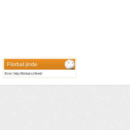
Florbal jinde
Error: http://florbal.cz/feed/