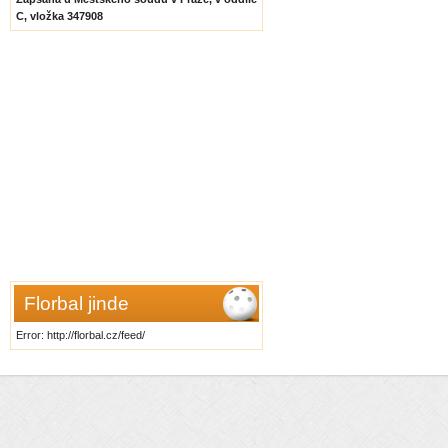
C, vložka 347908
Florbal jinde
Error: http://florbal.cz/feed/