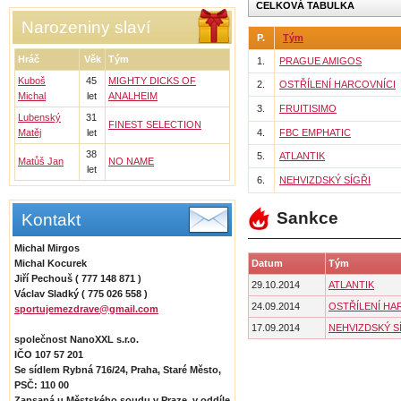
CELKOVÁ TABULKA
Narozeniny slaví
P.
Tým
Hráč
Věk
Tým
1.
PRAGUE AMIGOS
Kuboš
45
MIGHTY DICKS OF
2.
OSTŘÍLENÍ HARCOVNÍCI
Michal
let
ANALHEIM
3.
FRUITISIMO
Lubenský
31
FINEST SELECTION
Matěj
let
4.
FBC EMPHATIC
38
5.
ATLANTIK
Matůš Jan
NO NAME
let
6.
NEHVIZDSKÝ SÍGŘI
Sankce
Kontakt
Michal Mirgos
Michal Kocurek
Datum
Tým
Jiří Pechouš ( 777 148 871 )
29.10.2014
ATLANTIK
Václav Sladký ( 775 026 558 )
24.09.2014
OSTŘÍLENÍ HA
sportujemezdrave@gmail.com
17.09.2014
NEHVIZDSKÝ S
společnost NanoXXL s.r.o.
IČO 107 57 201
Se sídlem Rybná 716/24, Praha, Staré Město,
PSČ: 110 00
Zapsaná u Městského soudu v Praze, v oddíle