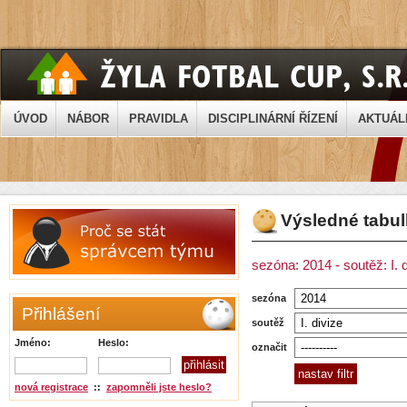
ÚVOD
NÁBOR
PRAVIDLA
DISCIPLINÁRNÍ ŘÍZENÍ
AKTUÁL
Výsledné tabu
sezóna: 2014 - soutěž: I. 
sezóna
Přihlášení
soutěž
Jméno:
Heslo:
označit
nová registrace
::
zapomněli jste heslo?