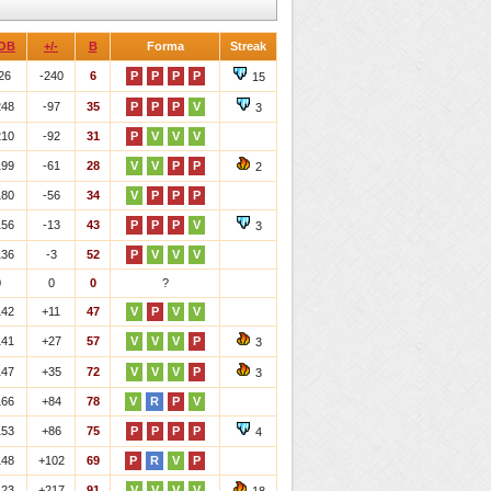
OB
+/-
B
Forma
Streak
26
-240
6
P
P
P
P
15
248
-97
35
P
P
P
V
3
210
-92
31
P
V
V
V
199
-61
28
V
V
P
P
2
180
-56
34
V
P
P
P
156
-13
43
P
P
P
V
3
136
-3
52
P
V
V
V
0
0
0
?
142
+11
47
V
P
V
V
141
+27
57
V
V
V
P
3
147
+35
72
V
V
V
P
3
166
+84
78
V
R
P
V
153
+86
75
P
P
P
P
4
148
+102
69
P
R
V
P
123
+217
91
V
V
V
V