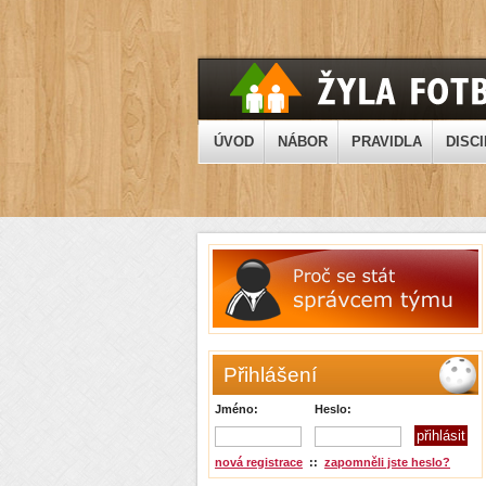
ÚVOD
NÁBOR
PRAVIDLA
DISCI
Přihlášení
Jméno:
Heslo:
nová registrace
::
zapomněli jste heslo?