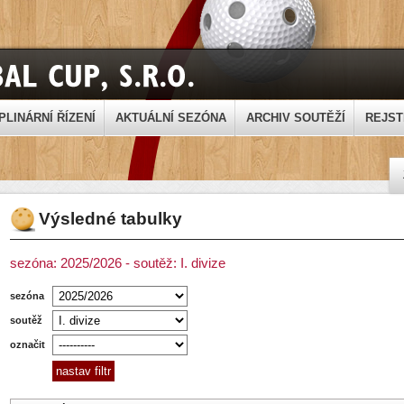
PLINÁRNÍ ŘÍZENÍ
AKTUÁLNÍ SEZÓNA
ARCHIV SOUTĚŽÍ
REJST
Výsledné tabulky
sezóna: 2025/2026 - soutěž: I. divize
sezóna
soutěž
označit