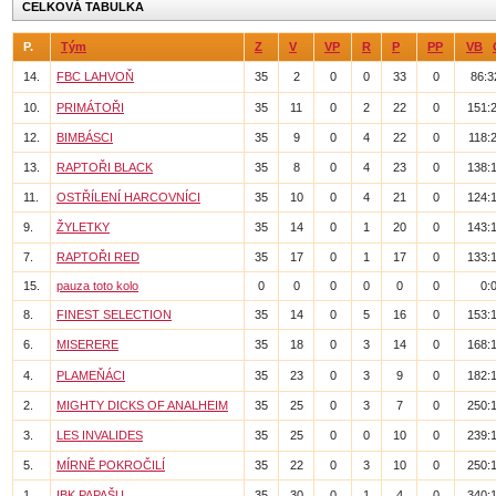
CELKOVÁ TABULKA
P.
Tým
Z
V
VP
R
P
PP
VB
14.
FBC LAHVOŇ
35
2
0
0
33
0
86:3
10.
PRIMÁTOŘI
35
11
0
2
22
0
151:
12.
BIMBÁSCI
35
9
0
4
22
0
118:
13.
RAPTOŘI BLACK
35
8
0
4
23
0
138:
11.
OSTŘÍLENÍ HARCOVNÍCI
35
10
0
4
21
0
124:
9.
ŽYLETKY
35
14
0
1
20
0
143:
7.
RAPTOŘI RED
35
17
0
1
17
0
133:
15.
pauza toto kolo
0
0
0
0
0
0
0:
8.
FINEST SELECTION
35
14
0
5
16
0
153:
6.
MISERERE
35
18
0
3
14
0
168:
4.
PLAMEŇÁCI
35
23
0
3
9
0
182:
2.
MIGHTY DICKS OF ANALHEIM
35
25
0
3
7
0
250:
3.
LES INVALIDES
35
25
0
0
10
0
239:
5.
MÍRNĚ POKROČILÍ
35
22
0
3
10
0
250:
1.
IBK PAPAŠU
35
30
0
1
4
0
340: