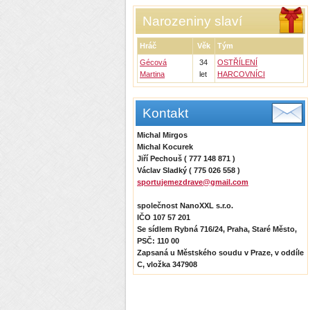
Narozeniny slaví
Hráč
Věk
Tým
Gécová
34
OSTŘÍLENÍ
Martina
let
HARCOVNÍCI
Kontakt
Michal Mirgos
Michal Kocurek
Jiří Pechouš ( 777 148 871 )
Václav Sladký ( 775 026 558 )
sportujemezdrave@gmail.com
společnost NanoXXL s.r.o.
IČO 107 57 201
Se sídlem Rybná 716/24, Praha, Staré Město,
PSČ: 110 00
Zapsaná u Městského soudu v Praze, v oddíle
C, vložka 347908