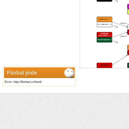
Florbal jinde
Error: http://florbal.cz/feed/