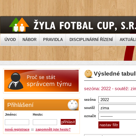
ÚVOD
NÁBOR
PRAVIDLA
DISCIPLINÁRNÍ ŘÍZENÍ
AKTUÁL
Výsledné tabu
sezóna: 2022 - soutěž: z
sezóna
Přihlášení
soutěž
Jméno:
Heslo:
označit
nová registrace
::
zapomněli jste heslo?