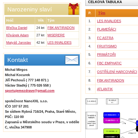
CELKOVÁ TABULKA
Narozeniny slaví
P.
Tým
Hráč
Věk
Tým
1.
LES INVALIDES
Břečka Daniel
24 let
FBK ANTIRADON
2.
PLAMEŇÁCI
Křivánek Adam
27 let
MISERERE
3.
FC ASTRA
Matyáš Jaroslav
42 let
LES INVALIDES
4.
FRUITISIMO
5.
PRIMÁTOŘI
Kontakt
6.
FBC EMPHATIC
Michal Mirgos
7.
OSTŘÍLENÍ HARCOVNÍCI
Michal Kocurek
Jiří Pechouš ( 777 148 871 )
8.
FBK ANTIRADON
Václav Sladký ( 775 026 558 )
9.
ATLANTIK
sportujemezdrave@gmail.com
společnost NanoXXL s.r.o.
IČO 107 57 201
Se sídlem Rybná 716/24, Praha, Staré Město,
PSČ: 110 00
Zapsaná u Městského soudu v Praze, v oddíle
C, vložka 347908