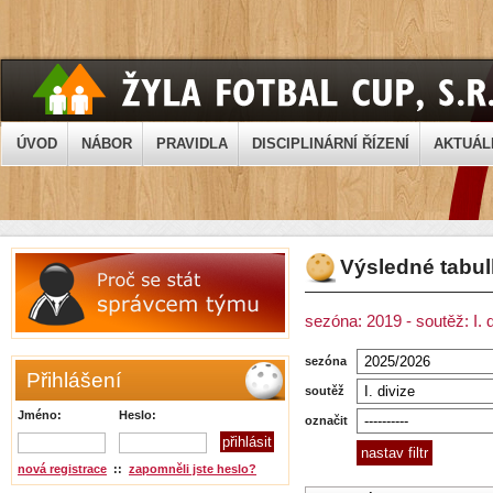
ÚVOD
NÁBOR
PRAVIDLA
DISCIPLINÁRNÍ ŘÍZENÍ
AKTUÁL
Výsledné tabu
sezóna: 2019 - soutěž: I. 
sezóna
Přihlášení
soutěž
Jméno:
Heslo:
označit
nová registrace
::
zapomněli jste heslo?