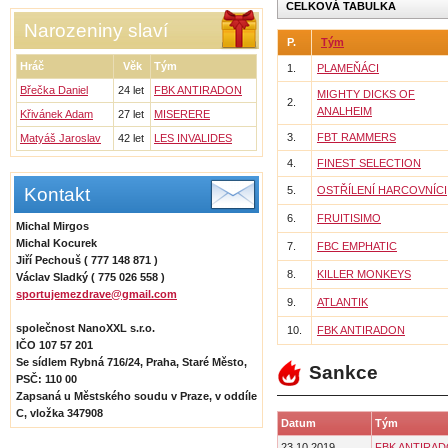
CELKOVÁ TABULKA
Narozeniny slaví
P.
Tým
Hráč
Věk
Tým
1.
PLAMEŇÁCI
Břečka Daniel
24 let
FBK ANTIRADON
MIGHTY DICKS OF
2.
ANALHEIM
Křivánek Adam
27 let
MISERERE
3.
FBT RAMMERS
Matyáš Jaroslav
42 let
LES INVALIDES
4.
FINEST SELECTION
Kontakt
5.
OSTŘÍLENÍ HARCOVNÍCI
6.
FRUITISIMO
Michal Mirgos
Michal Kocurek
7.
FBC EMPHATIC
Jiří Pechouš ( 777 148 871 )
8.
KILLER MONKEYS
Václav Sladký ( 775 026 558 )
sportujemezdrave@gmail.com
9.
ATLANTIK
společnost NanoXXL s.r.o.
10.
FBK ANTIRADON
IČO 107 57 201
Se sídlem Rybná 716/24, Praha, Staré Město,
Sankce
PSČ: 110 00
Zapsaná u Městského soudu v Praze, v oddíle
C, vložka 347908
Datum
Tým
23.10.2019
FBK ANTIRA