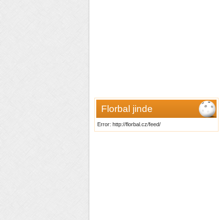
Florbal jinde
Error: http://florbal.cz/feed/