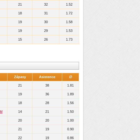
21
32
1.52
18
31
1.72
19
30
1.58
19
29
1.53
15
26
1.73
Zápasy
Asistence
∅
21
38
1.81
19
36
1.89
18
28
1.56
IM
14
21
1.50
20
20
1.00
21
19
0.90
22
19
0.86