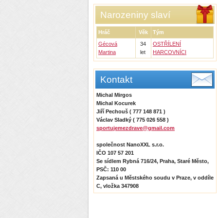
Narozeniny slaví
Hráč
Věk
Tým
Gécová
34
OSTŘÍLENÍ
Martina
let
HARCOVNÍCI
Kontakt
Michal Mirgos
Michal Kocurek
Jiří Pechouš ( 777 148 871 )
Václav Sladký ( 775 026 558 )
sportujemezdrave@gmail.com
společnost NanoXXL s.r.o.
IČO 107 57 201
Se sídlem Rybná 716/24, Praha, Staré Město,
PSČ: 110 00
Zapsaná u Městského soudu v Praze, v oddíle
C, vložka 347908