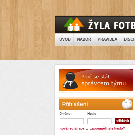
ÚVOD
NÁBOR
PRAVIDLA
DISCI
Přihlášení
Jméno:
Heslo:
nová registrace
::
zapomněli jste heslo?