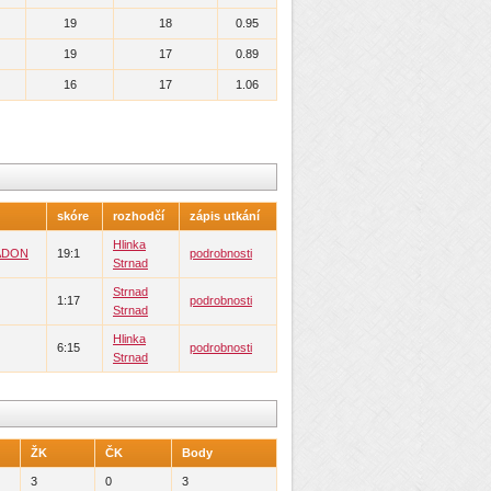
19
18
0.95
19
17
0.89
16
17
1.06
skóre
rozhodčí
zápis utkání
Hlinka
ADON
19:1
podrobnosti
Strnad
Strnad
1:17
podrobnosti
Strnad
Hlinka
6:15
podrobnosti
Strnad
ŽK
ČK
Body
3
0
3