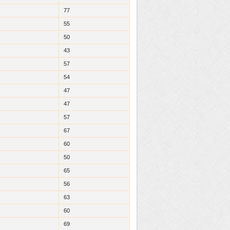
77
55
50
43
57
54
47
47
57
67
60
50
65
56
63
60
69