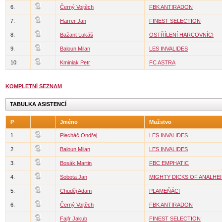
6.
Černý Vojtěch
FBK ANTIRADON
7.
Harrer Jan
FINEST SELECTION
8.
Bažant Lukáš
OSTŘÍLENÍ HARCOVNÍCI
9.
Baloun Milan
LES INVALIDES
10.
Kminiak Petr
FC ASTRA
KOMPLETNÍ SEZNAM
TABULKA ASISTENCÍ
P
Jméno
Mužstvo
1.
Plecháč Ondřej
LES INVALIDES
2.
Baloun Milan
LES INVALIDES
3.
Bosák Martin
FBC EMPHATIC
4.
Sobota Jan
MIGHTY DICKS OF ANALHE
5.
Chuděj Adam
PLAMEŇÁCI
6.
Černý Vojtěch
FBK ANTIRADON
Fajfr Jakub
FINEST SELECTION