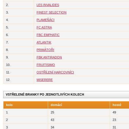
2.
LES INVALIDES
3.
FINEST SELECTION
4.
PLAMEŇÁCI
5.
FC ASTRA
6.
FBC EMPHATIC
7.
ATLANTIK
8.
PRIMÁTOŘI
9.
FBK ANTIRADON
10.
FRUITISIMO
11.
OSTŘÍLENÍ HARCOVNÍCI
12.
MISERERE
VSTŘELENÉ BRANKY PO JEDNOTLIVÝCH KOLECH
kolo
domácí
hosté
1
25
49
2
43
23
3
34
31