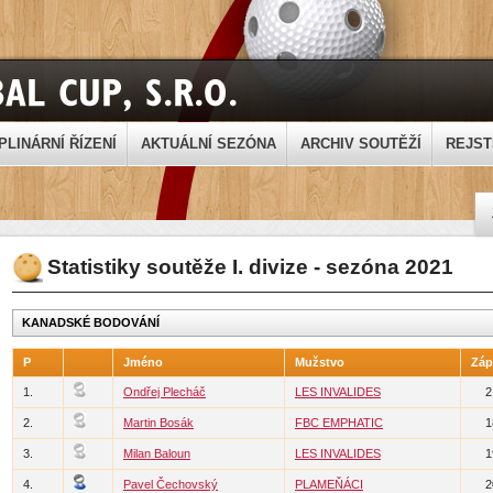
PLINÁRNÍ ŘÍZENÍ
AKTUÁLNÍ SEZÓNA
ARCHIV SOUTĚŽÍ
REJST
Statistiky soutěže I. divize - sezóna 2021
KANADSKÉ BODOVÁNÍ
P
Jméno
Mužstvo
Záp
1.
Ondřej Plecháč
LES INVALIDES
2
2.
Martin Bosák
FBC EMPHATIC
1
3.
Milan Baloun
LES INVALIDES
1
4.
Pavel Čechovský
PLAMEŇÁCI
2