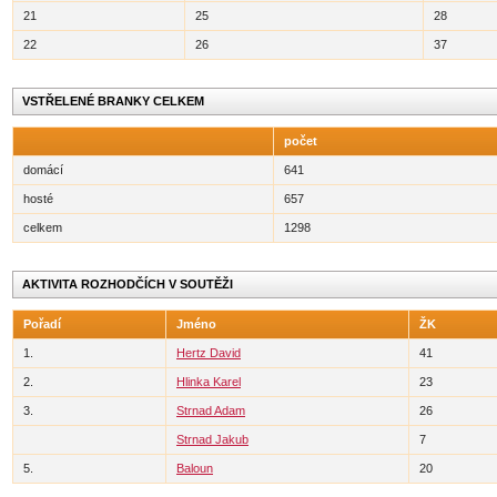
21
25
28
22
26
37
VSTŘELENÉ BRANKY CELKEM
počet
domácí
641
hosté
657
celkem
1298
AKTIVITA ROZHODČÍCH V SOUTĚŽI
Pořadí
Jméno
ŽK
1.
Hertz David
41
2.
Hlinka Karel
23
3.
Strnad Adam
26
Strnad Jakub
7
5.
Baloun
20