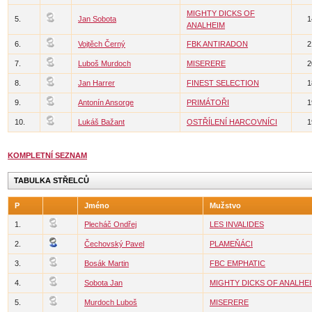
MIGHTY DICKS OF
5.
Jan Sobota
1
ANALHEIM
6.
Vojtěch Černý
FBK ANTIRADON
2
7.
Luboš Murdoch
MISERERE
2
8.
Jan Harrer
FINEST SELECTION
1
9.
Antonín Ansorge
PRIMÁTOŘI
1
10.
Lukáš Bažant
OSTŘÍLENÍ HARCOVNÍCI
1
KOMPLETNÍ SEZNAM
TABULKA STŘELCŮ
P
Jméno
Mužstvo
1.
Plecháč Ondřej
LES INVALIDES
2.
Čechovský Pavel
PLAMEŇÁCI
3.
Bosák Martin
FBC EMPHATIC
4.
Sobota Jan
MIGHTY DICKS OF ANALHE
5.
Murdoch Luboš
MISERERE