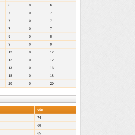
6
0
6
7
0
7
7
0
7
7
0
7
8
0
8
9
0
9
12
0
12
12
0
12
13
0
13
18
0
18
20
0
20
vše
74
66
65