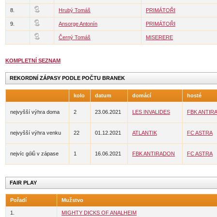
8.
Hrubý Tomáš
PRIMÁTOŘI
9.
Ansorge Antonín
PRIMÁTOŘI
Černý Tomáš
MISERERE
KOMPLETNÍ SEZNAM
REKORDNÍ ZÁPASY PODLE POČTU BRANEK
kolo
datum
domácí
hosté
nejvyšší výhra doma
2
23.06.2021
LES INVALIDES
FBK ANTIR
nejvyšší výhra venku
22
01.12.2021
ATLANTIK
FC ASTRA
nejvíc gólů v zápase
1
16.06.2021
FBK ANTIRADON
FC ASTRA
FAIR PLAY
Pořadí
Mužstvo
1.
MIGHTY DICKS OF ANALHEIM