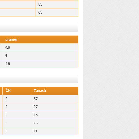
53
63
průměr
4.9
5
4.9
ČK
Zápasů
0
57
0
27
0
15
0
15
0
11