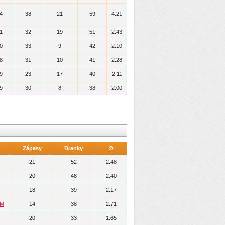
4
38
21
59
4.21
1
32
19
51
2.43
0
33
9
42
2.10
8
31
10
41
2.28
9
23
17
40
2.11
9
30
8
38
2.00
Zápasy
Branky
∅
21
52
2.48
20
48
2.40
18
39
2.17
IM
14
38
2.71
20
33
1.65