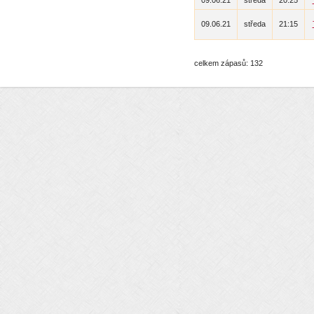
09.06.21
středa
20:25
09.06.21
středa
21:15
celkem zápasů: 132