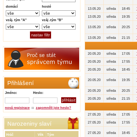
domácí
hosté
13.05.20
středa
18:45
13.05.20
středa
19:35
vzáj. tým "A"
vzáj .tým "B"
13.05.20
středa
20:25
13.05.20
středa
21:15
20.05.20
středa
17:05
20.05.20
středa
17:55
20.05.20
středa
18:45
20.05.20
středa
19:35
Přihlášení
20.05.20
středa
20:25
Jméno:
Heslo:
20.05.20
středa
21:15
nová registrace
::
zapomněli jste heslo?
27.05.20
středa
17:05
Narozeniny slaví
27.05.20
středa
17:55
27.05.20
středa
18:45
Hráč
Věk
Tým