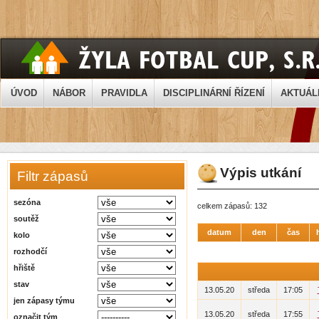
ÚVOD
NÁBOR
PRAVIDLA
DISCIPLINÁRNÍ ŘÍZENÍ
AKTUÁL
Výpis utkání
Filtr zápasů
sezóna
celkem zápasů: 132
soutěž
datum
den
čas
kolo
rozhodčí
hřiště
stav
13.05.20
středa
17:05
jen zápasy týmu
13.05.20
středa
17:55
označit tým