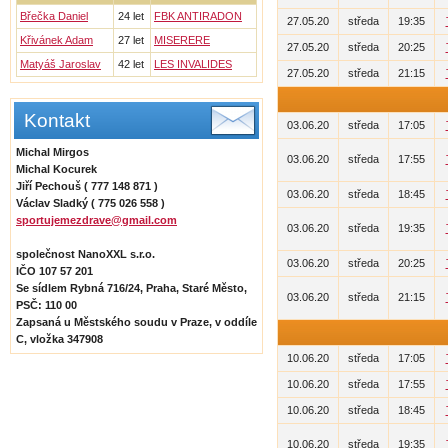
Břečka Daniel
24 let
FBK ANTIRADON
27.05.20
středa
19:35
Křivánek Adam
27 let
MISERERE
27.05.20
středa
20:25
Matyáš Jaroslav
42 let
LES INVALIDES
27.05.20
středa
21:15
Kontakt
03.06.20
středa
17:05
Michal Mirgos
03.06.20
středa
17:55
Michal Kocurek
Jiří Pechouš ( 777 148 871 )
03.06.20
středa
18:45
Václav Sladký ( 775 026 558 )
sportujemezdrave@gmail.com
03.06.20
středa
19:35
společnost NanoXXL s.r.o.
03.06.20
středa
20:25
IČO 107 57 201
Se sídlem Rybná 716/24, Praha, Staré Město,
03.06.20
středa
21:15
PSČ: 110 00
Zapsaná u Městského soudu v Praze, v oddíle
C, vložka 347908
10.06.20
středa
17:05
10.06.20
středa
17:55
10.06.20
středa
18:45
10.06.20
středa
19:35