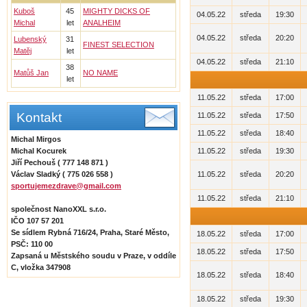
Kuboš
45
MIGHTY DICKS OF
04.05.22
středa
19:30
Michal
let
ANALHEIM
04.05.22
středa
20:20
Lubenský
31
FINEST SELECTION
Matěj
let
04.05.22
středa
21:10
38
Matůš Jan
NO NAME
let
11.05.22
středa
17:00
Kontakt
11.05.22
středa
17:50
11.05.22
středa
18:40
Michal Mirgos
Michal Kocurek
11.05.22
středa
19:30
Jiří Pechouš ( 777 148 871 )
Václav Sladký ( 775 026 558 )
11.05.22
středa
20:20
sportujemezdrave@gmail.com
11.05.22
středa
21:10
společnost NanoXXL s.r.o.
IČO 107 57 201
Se sídlem Rybná 716/24, Praha, Staré Město,
18.05.22
středa
17:00
PSČ: 110 00
18.05.22
středa
17:50
Zapsaná u Městského soudu v Praze, v oddíle
C, vložka 347908
18.05.22
středa
18:40
18.05.22
středa
19:30