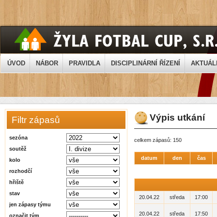
ÚVOD
NÁBOR
PRAVIDLA
DISCIPLINÁRNÍ ŘÍZENÍ
AKTUÁL
Výpis utkání
Filtr zápasů
sezóna
celkem zápasů: 150
soutěž
datum
den
čas
kolo
rozhodčí
hřiště
stav
20.04.22
středa
17:00
jen zápasy týmu
20.04.22
středa
17:50
označit tým