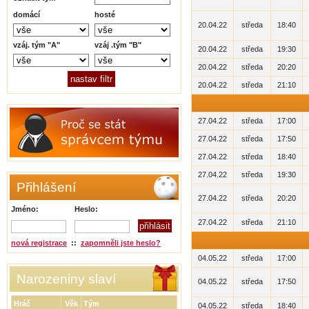
domácí
hosté
20.04.22
středa
18:40
vzáj. tým "A"
vzáj .tým "B"
20.04.22
středa
19:30
20.04.22
středa
20:20
20.04.22
středa
21:10
27.04.22
středa
17:00
27.04.22
středa
17:50
27.04.22
středa
18:40
27.04.22
středa
19:30
Přihlášení
27.04.22
středa
20:20
Jméno:
Heslo:
27.04.22
středa
21:10
nová registrace
::
zapomněli jste heslo?
04.05.22
středa
17:00
Narozeniny slaví
04.05.22
středa
17:50
Hráč
Věk
Tým
04.05.22
středa
18:40