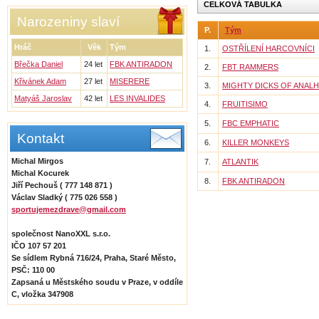
CELKOVÁ TABULKA
Narozeniny slaví
P.
Tým
Hráč
Věk
Tým
1.
OSTŘÍLENÍ HARCOVNÍCI
Břečka Daniel
24 let
FBK ANTIRADON
2.
FBT RAMMERS
Křivánek Adam
27 let
MISERERE
3.
MIGHTY DICKS OF ANALH
Matyáš Jaroslav
42 let
LES INVALIDES
4.
FRUITISIMO
5.
FBC EMPHATIC
Kontakt
6.
KILLER MONKEYS
Michal Mirgos
7.
ATLANTIK
Michal Kocurek
8.
FBK ANTIRADON
Jiří Pechouš ( 777 148 871 )
Václav Sladký ( 775 026 558 )
sportujemezdrave@gmail.com
společnost NanoXXL s.r.o.
IČO 107 57 201
Se sídlem Rybná 716/24, Praha, Staré Město,
PSČ: 110 00
Zapsaná u Městského soudu v Praze, v oddíle
C, vložka 347908