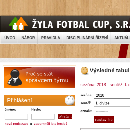
ÚVOD
NÁBOR
PRAVIDLA
DISCIPLINÁRNÍ ŘÍZENÍ
AKTUÁL
Výsledné tabu
sezóna: 2018 - soutěž: I. 
sezóna
Přihlášení
soutěž
Jméno:
Heslo:
označit
nová registrace
::
zapomněli jste heslo?