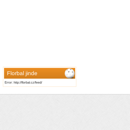
Florbal jinde
Error: http://florbal.cz/feed/