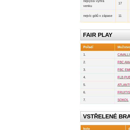
nejvyšší výhra
17
venku
nejvíc gólů v zápase
11
FAIR PLAY
Pořadí
Mužstv
1.
CAVALL
2.
FBC AMA
3.
FBC EM
4.
FLB PU
5.
ATLANT
6.
FRUITI
7.
SOKOL
VSTŘELENÉ BR
kolo