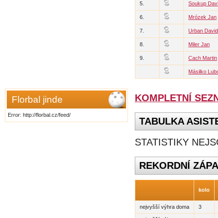
5.
Soukup Dav
6.
Mrózek Jan
7.
Urban David
8.
Miler Jan
9.
Cach Martin
Másilko Lub
KOMPLETNÍ SEZ
Florbal jinde
Error: http://florbal.cz/feed/
TABULKA ASIST
STATISTIKY NEJS
REKORDNÍ ZÁP
kolo
nejvyšší výhra doma
3