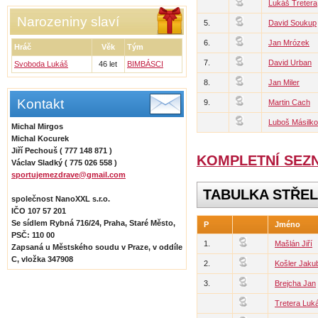
Lukáš Tretera
Narozeniny slaví
5.
David Soukup
6.
Jan Mrózek
Hráč
Věk
Tým
7.
David Urban
Svoboda Lukáš
46 let
BIMBÁSCI
8.
Jan Miler
Kontakt
9.
Martin Cach
Luboš Másilko
Michal Mirgos
Michal Kocurek
Jiří Pechouš ( 777 148 871 )
KOMPLETNÍ SEZ
Václav Sladký ( 775 026 558 )
sportujemezdrave@gmail.com
TABULKA STŘE
společnost NanoXXL s.r.o.
IČO 107 57 201
Se sídlem Rybná 716/24, Praha, Staré Město,
P
Jméno
PSČ: 110 00
1.
Mašlán Jiří
Zapsaná u Městského soudu v Praze, v oddíle
C, vložka 347908
2.
Košler Jaku
3.
Brejcha Jan
Tretera Luk