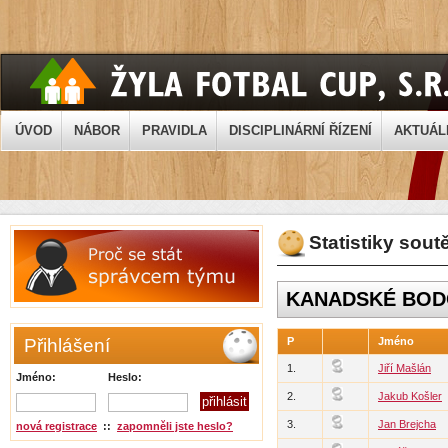
ÚVOD
NÁBOR
PRAVIDLA
DISCIPLINÁRNÍ ŘÍZENÍ
AKTUÁL
Statistiky sout
KANADSKÉ BOD
Přihlášení
P
Jméno
1.
Jiří Mašlán
Jméno:
Heslo:
2.
Jakub Košler
3.
Jan Brejcha
nová registrace
::
zapomněli jste heslo?