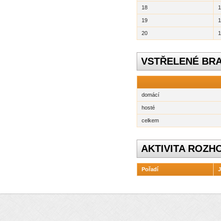
18
1
19
1
20
1
VSTŘELENÉ BR
domácí
hosté
celkem
AKTIVITA ROZH
Pořadí