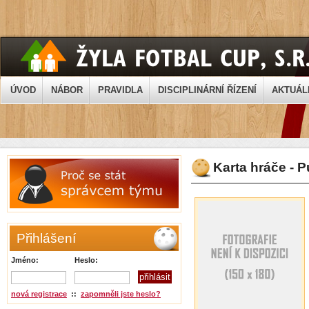
ÚVOD
NÁBOR
PRAVIDLA
DISCIPLINÁRNÍ ŘÍZENÍ
AKTUÁL
Karta hráče - 
Přihlášení
Jméno:
Heslo:
nová registrace
::
zapomněli jste heslo?