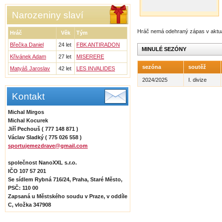
Narozeniny slaví
Hráč nemá odehraný zápas v aktu
Hráč
Věk
Tým
Břečka Daniel
24 let
FBK ANTIRADON
MINULÉ SEZÓNY
Křivánek Adam
27 let
MISERERE
sezóna
soutěž
Matyáš Jaroslav
42 let
LES INVALIDES
2024/2025
I. divize
Kontakt
Michal Mirgos
Michal Kocurek
Jiří Pechouš ( 777 148 871 )
Václav Sladký ( 775 026 558 )
sportujemezdrave@gmail.com
společnost NanoXXL s.r.o.
IČO 107 57 201
Se sídlem Rybná 716/24, Praha, Staré Město,
PSČ: 110 00
Zapsaná u Městského soudu v Praze, v oddíle
C, vložka 347908