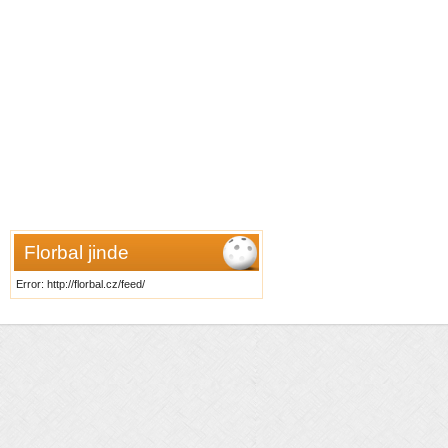
Florbal jinde
Error: http://florbal.cz/feed/