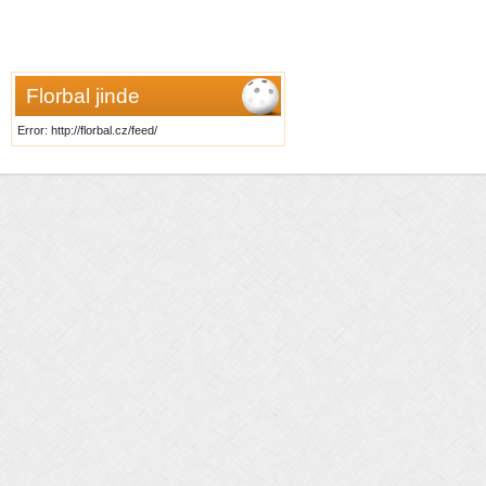
Florbal jinde
Error: http://florbal.cz/feed/