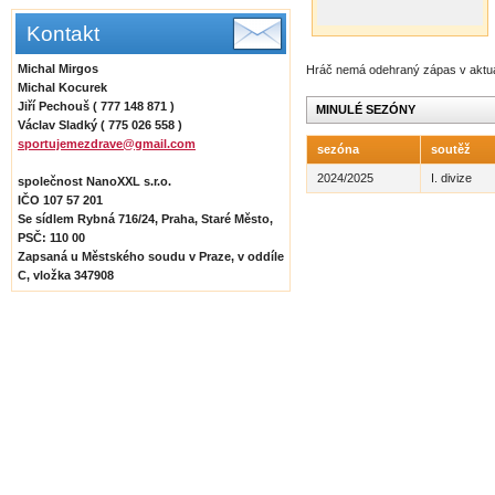
Kontakt
Michal Mirgos
Hráč nemá odehraný zápas v aktu
Michal Kocurek
Jiří Pechouš ( 777 148 871 )
MINULÉ SEZÓNY
Václav Sladký ( 775 026 558 )
sportujemezdrave@gmail.com
sezóna
soutěž
2024/2025
I. divize
společnost NanoXXL s.r.o.
IČO 107 57 201
Se sídlem Rybná 716/24, Praha, Staré Město,
PSČ: 110 00
Zapsaná u Městského soudu v Praze, v oddíle
C, vložka 347908