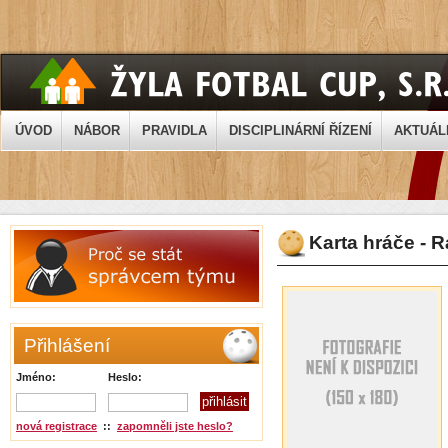
ÚVOD
NÁBOR
PRAVIDLA
DISCIPLINÁRNÍ ŘÍZENÍ
AKTUÁL
Karta hráče - 
Přihlášení
Jméno:
Heslo:
nová registrace
::
zapomněli jste heslo?