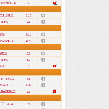
O RAMPANTE
-:-
ÉŘI S.R.O.
2:10
TISIMO
2:3
KOL
6:11
 INVADERS
13:4
ANTIK
6:7
TISIMO
3:7
KOL
-:-
ÉŘI S.R.O.
7:8
 INVADERS
13:6
O RAMPANTE
-:-
ÉŘI S.R.O.
6:6