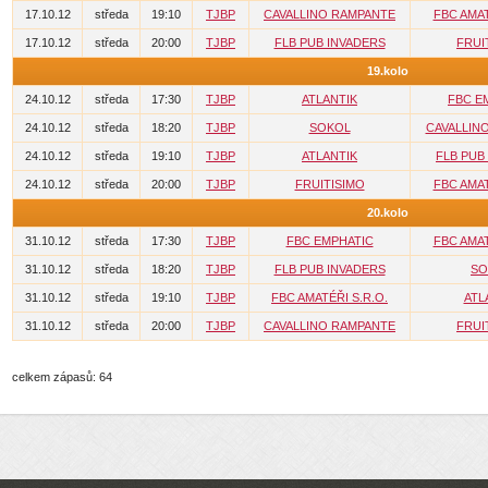
17.10.12
středa
19:10
TJBP
CAVALLINO RAMPANTE
FBC AMAT
17.10.12
středa
20:00
TJBP
FLB PUB INVADERS
FRUI
19.kolo
24.10.12
středa
17:30
TJBP
ATLANTIK
FBC E
24.10.12
středa
18:20
TJBP
SOKOL
CAVALLIN
24.10.12
středa
19:10
TJBP
ATLANTIK
FLB PUB
24.10.12
středa
20:00
TJBP
FRUITISIMO
FBC AMAT
20.kolo
31.10.12
středa
17:30
TJBP
FBC EMPHATIC
FBC AMAT
31.10.12
středa
18:20
TJBP
FLB PUB INVADERS
SO
31.10.12
středa
19:10
TJBP
FBC AMATÉŘI S.R.O.
ATL
31.10.12
středa
20:00
TJBP
CAVALLINO RAMPANTE
FRUI
celkem zápasů: 64