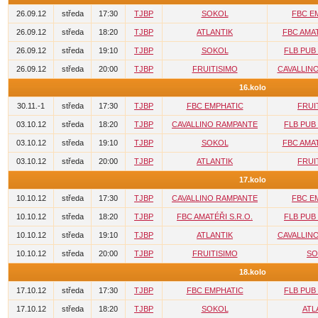
26.09.12
středa
17:30
TJBP
SOKOL
FBC E
26.09.12
středa
18:20
TJBP
ATLANTIK
FBC AMAT
26.09.12
středa
19:10
TJBP
SOKOL
FLB PUB
26.09.12
středa
20:00
TJBP
FRUITISIMO
CAVALLIN
16.kolo
30.11.-1
středa
17:30
TJBP
FBC EMPHATIC
FRUI
03.10.12
středa
18:20
TJBP
CAVALLINO RAMPANTE
FLB PUB
03.10.12
středa
19:10
TJBP
SOKOL
FBC AMAT
03.10.12
středa
20:00
TJBP
ATLANTIK
FRUI
17.kolo
10.10.12
středa
17:30
TJBP
CAVALLINO RAMPANTE
FBC E
10.10.12
středa
18:20
TJBP
FBC AMATÉŘI S.R.O.
FLB PUB
10.10.12
středa
19:10
TJBP
ATLANTIK
CAVALLIN
10.10.12
středa
20:00
TJBP
FRUITISIMO
SO
18.kolo
17.10.12
středa
17:30
TJBP
FBC EMPHATIC
FLB PUB
17.10.12
středa
18:20
TJBP
SOKOL
ATL