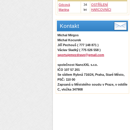
Gécová
34
OSTŘÍLENÍ
Martina
let
HARCOVNÍCI
Kontakt
Michal Mirgos
Michal Kocurek
Jiří Pechouš ( 777 148 871 )
Václav Sladký ( 775 026 558 )
sportujemezdrave@gmail.com
společnost NanoXXL s.r.o.
IČO 107 57 201
Se sídlem Rybná 716/24, Praha, Staré Město,
PSČ: 110 00
Zapsaná u Městského soudu v Praze, v oddíle
C, vložka 347908