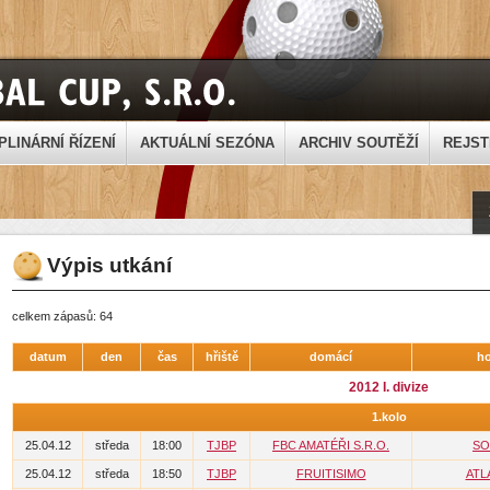
PLINÁRNÍ ŘÍZENÍ
AKTUÁLNÍ SEZÓNA
ARCHIV SOUTĚŽÍ
REJST
Výpis utkání
celkem zápasů: 64
datum
den
čas
hřiště
domácí
ho
2012 I. divize
1.kolo
25.04.12
středa
18:00
TJBP
FBC AMATÉŘI S.R.O.
SO
25.04.12
středa
18:50
TJBP
FRUITISIMO
ATL