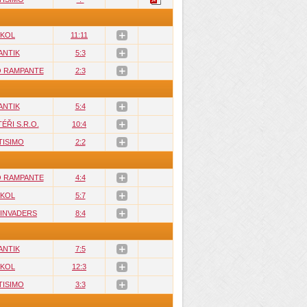
KOL
11:11
ANTIK
5:3
O RAMPANTE
2:3
ANTIK
5:4
ÉŘI S.R.O.
10:4
TISIMO
2:2
O RAMPANTE
4:4
KOL
5:7
 INVADERS
8:4
ANTIK
7:5
KOL
12:3
TISIMO
3:3