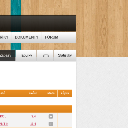
ŘÍKY
DOKUMENTY
FÓRUM
Zápasy
Tabulky
Týmy
Statistiky
sté
skóre
stats
zápis
KOL
9:4
ANTIK
11:4