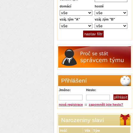
domácí
hosté
vzáj. tým "A"
vzáj .tým "B"
Přihlášení
Jméno:
Heslo:
nová registrace
::
zapomněli jste heslo?
Narozeniny slaví
Hráč
Věk
Tým