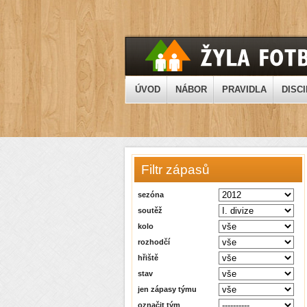
ÚVOD
NÁBOR
PRAVIDLA
DISCI
Filtr zápasů
sezóna
soutěž
kolo
rozhodčí
hřiště
stav
jen zápasy týmu
označit tým