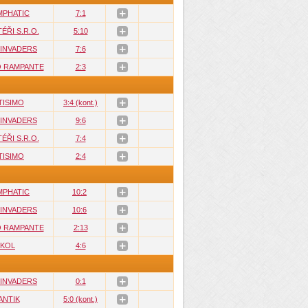
MPHATIC
7:1
ÉŘI S.R.O.
5:10
 INVADERS
7:6
O RAMPANTE
2:3
TISIMO
3:4 (kont.)
 INVADERS
9:6
ÉŘI S.R.O.
7:4
TISIMO
2:4
MPHATIC
10:2
 INVADERS
10:6
O RAMPANTE
2:13
KOL
4:6
 INVADERS
0:1
ANTIK
5:0 (kont.)