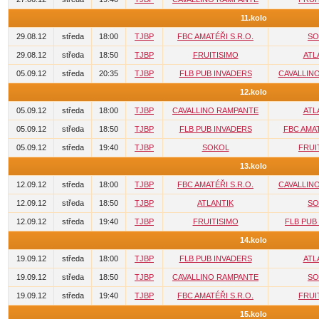
11.kolo
29.08.12
středa
18:00
TJBP
FBC AMATÉŘI S.R.O.
SO
29.08.12
středa
18:50
TJBP
FRUITISIMO
ATL
05.09.12
středa
20:35
TJBP
FLB PUB INVADERS
CAVALLIN
12.kolo
05.09.12
středa
18:00
TJBP
CAVALLINO RAMPANTE
ATL
05.09.12
středa
18:50
TJBP
FLB PUB INVADERS
FBC AMAT
05.09.12
středa
19:40
TJBP
SOKOL
FRUI
13.kolo
12.09.12
středa
18:00
TJBP
FBC AMATÉŘI S.R.O.
CAVALLIN
12.09.12
středa
18:50
TJBP
ATLANTIK
SO
12.09.12
středa
19:40
TJBP
FRUITISIMO
FLB PUB
14.kolo
19.09.12
středa
18:00
TJBP
FLB PUB INVADERS
ATL
19.09.12
středa
18:50
TJBP
CAVALLINO RAMPANTE
SO
19.09.12
středa
19:40
TJBP
FBC AMATÉŘI S.R.O.
FRUI
15.kolo