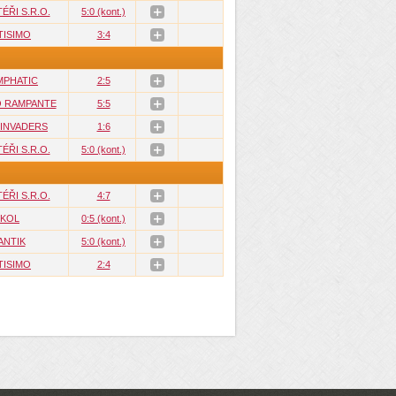
ÉŘI S.R.O.
5:0 (kont.)
TISIMO
3:4
MPHATIC
2:5
O RAMPANTE
5:5
 INVADERS
1:6
ÉŘI S.R.O.
5:0 (kont.)
ÉŘI S.R.O.
4:7
KOL
0:5 (kont.)
ANTIK
5:0 (kont.)
TISIMO
2:4