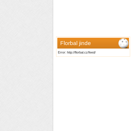
Florbal jinde
Error: http://florbal.cz/feed/