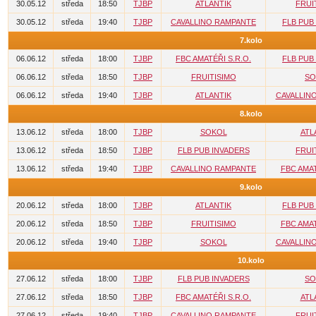
30.05.12
středa
18:50
TJBP
ATLANTIK
FRUI
30.05.12
středa
19:40
TJBP
CAVALLINO RAMPANTE
FLB PUB
7.kolo
06.06.12
středa
18:00
TJBP
FBC AMATÉŘI S.R.O.
FLB PUB
06.06.12
středa
18:50
TJBP
FRUITISIMO
SO
06.06.12
středa
19:40
TJBP
ATLANTIK
CAVALLIN
8.kolo
13.06.12
středa
18:00
TJBP
SOKOL
ATL
13.06.12
středa
18:50
TJBP
FLB PUB INVADERS
FRUI
13.06.12
středa
19:40
TJBP
CAVALLINO RAMPANTE
FBC AMAT
9.kolo
20.06.12
středa
18:00
TJBP
ATLANTIK
FLB PUB
20.06.12
středa
18:50
TJBP
FRUITISIMO
FBC AMAT
20.06.12
středa
19:40
TJBP
SOKOL
CAVALLIN
10.kolo
27.06.12
středa
18:00
TJBP
FLB PUB INVADERS
SO
27.06.12
středa
18:50
TJBP
FBC AMATÉŘI S.R.O.
ATL
27.06.12
středa
19:40
TJBP
CAVALLINO RAMPANTE
FRUI