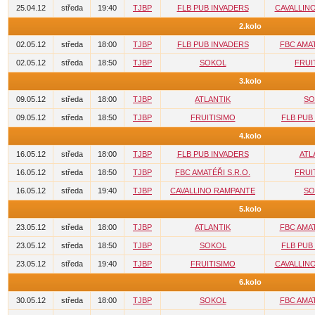
25.04.12
středa
19:40
TJBP
FLB PUB INVADERS
CAVALLIN
2.kolo
02.05.12
středa
18:00
TJBP
FLB PUB INVADERS
FBC AMAT
02.05.12
středa
18:50
TJBP
SOKOL
FRUI
3.kolo
09.05.12
středa
18:00
TJBP
ATLANTIK
SO
09.05.12
středa
18:50
TJBP
FRUITISIMO
FLB PUB
4.kolo
16.05.12
středa
18:00
TJBP
FLB PUB INVADERS
ATL
16.05.12
středa
18:50
TJBP
FBC AMATÉŘI S.R.O.
FRUI
16.05.12
středa
19:40
TJBP
CAVALLINO RAMPANTE
SO
5.kolo
23.05.12
středa
18:00
TJBP
ATLANTIK
FBC AMAT
23.05.12
středa
18:50
TJBP
SOKOL
FLB PUB
23.05.12
středa
19:40
TJBP
FRUITISIMO
CAVALLIN
6.kolo
30.05.12
středa
18:00
TJBP
SOKOL
FBC AMAT