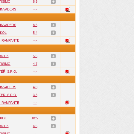
TISIMO
8:9
 INVADERS
-:-
 INVADERS
8:5
KOL
5:4
O RAMPANTE
-:-
ANTIK
5:5
TISIMO
4:7
ÉŘI S.R.O.
-:-
 INVADERS
4:8
ÉŘI S.R.O.
3:3
O RAMPANTE
-:-
KOL
10:5
ANTIK
4:5
TISIMO
-:-