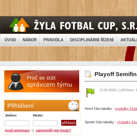
ÚVOD
NÁBOR
PRAVIDLA
DISCIPLINÁRNÍ ŘÍZENÍ
AKTUÁL
Playoff Semifi
14.05.2026 | | přečteno: 
Přihlášení
Horní část tabulky -
výsledky 4.kol
Jméno:
Heslo:
Spodní část tabulky -
výsledky 4.ko
nová registrace
::
zapomněli jste heslo?