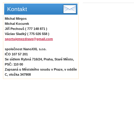
Kontakt
Michal Mirgos
Michal Kocurek
Jiří Pechouš ( 777 148 871 )
Václav Sladký ( 775 026 558 )
sportujemezdrave@gmail.com
společnost NanoXXL s.r.o.
IČO 107 57 201
Se sídlem Rybná 716/24, Praha, Staré Město,
PSČ: 110 00
Zapsaná u Městského soudu v Praze, v oddíle
C, vložka 347908