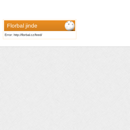
Florbal jinde
Error: http://florbal.cz/feed/