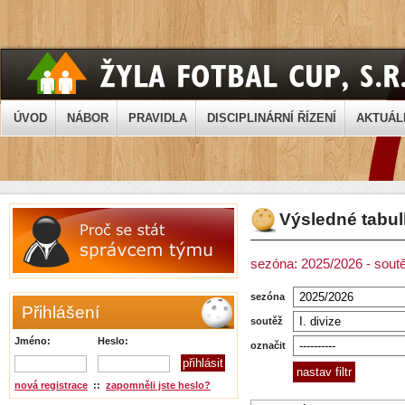
ÚVOD
NÁBOR
PRAVIDLA
DISCIPLINÁRNÍ ŘÍZENÍ
AKTUÁL
Výsledné tabu
sezóna: 2025/2026 - soutěž
sezóna
Přihlášení
soutěž
Jméno:
Heslo:
označit
nová registrace
::
zapomněli jste heslo?