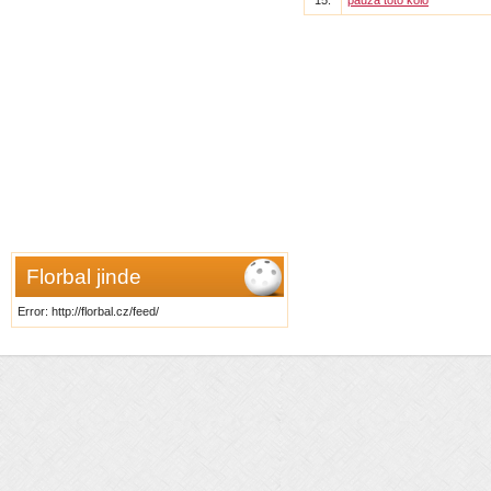
15.
pauza toto kolo
Florbal jinde
Error: http://florbal.cz/feed/