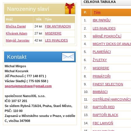
CELKOVÁ TABULKA
Narozeniny slaví
P.
Tým
Hráč
Věk
Tým
1.
IBK PAPAŠU
Břečka Daniel
24 let
FBK ANTIRADON
2.
LES INVALIDES
Křivánek Adam
27 let
MISERERE
3.
MÍRNĚ POKROČILÍ
Matyáš Jaroslav
42 let
LES INVALIDES
4.
MIGHTY DICKS OF ANAL
5.
PLAMEŇÁCI
Kontakt
6.
ŽYLETKY
Michal Mirgos
7.
MISERERE
Michal Kocurek
Jiří Pechouš ( 777 148 871 )
8.
PRIMÁTOŘI
Václav Sladký ( 775 026 558 )
9.
FINEST SELECTION
sportujemezdrave@gmail.com
10.
BIMBÁSCI
společnost NanoXXL s.r.o.
11.
OSTŘÍLENÍ HARCOVNÍCI
IČO 107 57 201
Se sídlem Rybná 716/24, Praha, Staré Město,
12.
RAPTOŘI RED
PSČ: 110 00
13.
RAPTOŘI BLACK
Zapsaná u Městského soudu v Praze, v oddíle
C, vložka 347908
14.
FBC LAHVOŇ